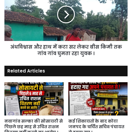
मेला
हाथ
को
में
दे
कटा
दी
सर
अनुमति
लेकर
।
बीस
किमी
अंधविश्वास और हाथ में कटा सर लेकर बीस किमी तक
तक
गांव
गांव गांव घुमता रहा युवक ।
गांव
घुमता
Related Articles
रहा
युवक
।
नवागांव सल्का की सोसायटी से
कई शिकायतों के बाद कोटा
पिछले छह माह से उचित राशन
जनपद के चर्चित सचिव पंचायत