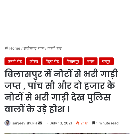
Home
/
छत्तीसगढ़ राज्य
/
करगी रोड
करगी रोड
कोरबा
पेंड्रा रोड
बिलासपुर
भारत
रायपुर
बिलासपुर में नोटों से भरी गाड़ी
जप्त , पांच सौ और दो हजार के
नोटों से भरी गाड़ी देख पुलिस
वालों के उड़े होश ।
Send
sanjeev shukla
July 13, 2021
2,161
1 minute read
an