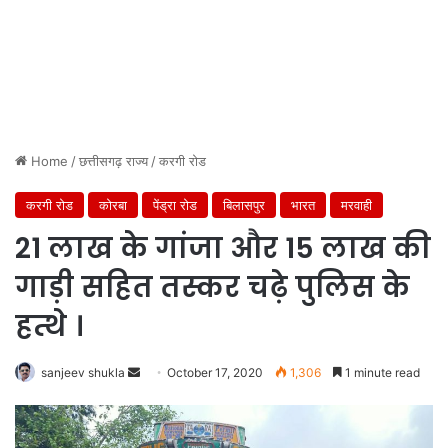
Home
/
छत्तीसगढ़ राज्य
/
करगी रोड
करगी रोड
कोरबा
पेंड्रा रोड
बिलासपुर
भारत
मरवाही
21 लाख के गांजा और 15 लाख की
गाड़ी सहित तस्कर चढ़े पुलिस के
हत्थे ।
Send
sanjeev shukla
October 17, 2020
1,306
1 minute read
an
email