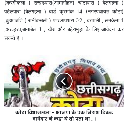
(करगीकला ) राखडपारा(आमागोहन) चांटापारा ( बेलगहना )
पटेलपारा (बेलगहना ) वार्ड क्रमांक 14 (नगरपंचायत कोटा)
,कुंआजति ( रानीबछाली ) पण्डरापथरा 02 , बरपाली , लमकेना 1
,अटड्डा,बानाबेल 1 , खैरा और बहेरामुड़ा के लिए आवेदन कर
सकते हैं ।
कोटा
विधानसभा
-
भाजपा
के
एक
निराश
टिकट
दावेदार
कोटा विधानसभा - भाजपा के एक निराश टिकट
ने
कहा
दावेदार ने कहा ये तो पता था ...I
ये