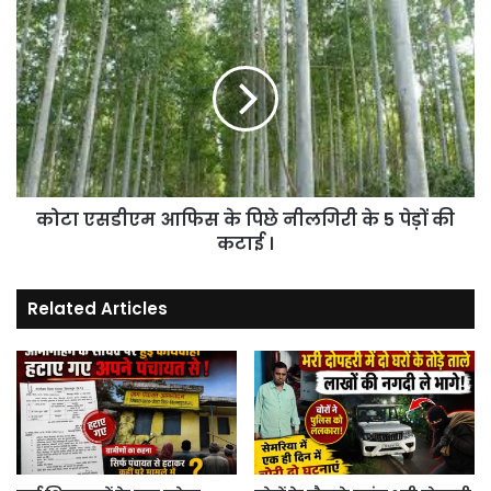
तो
कोटा
पता
एसडीएम
था
आफिस
...I
के
पिछे
नीलगिरी
के
5
पेड़ों
कोटा एसडीएम आफिस के पिछे नीलगिरी के 5 पेड़ों की
की
कटाई
कटाई ।
।
Related Articles