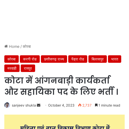
Home
/
कोरबा
कोरबा
करगी रोड
छत्तीसगढ़ राज्य
पेंड्रा रोड
बिलासपुर
भारत
मरवाही
रायपुर
कोटा में आंगनबाड़ी कार्यकर्ता
और सहायिका पद के लिए भर्ती ।
Send
sanjeev shukla
October 4, 2023
2,737
1 minute read
an
email