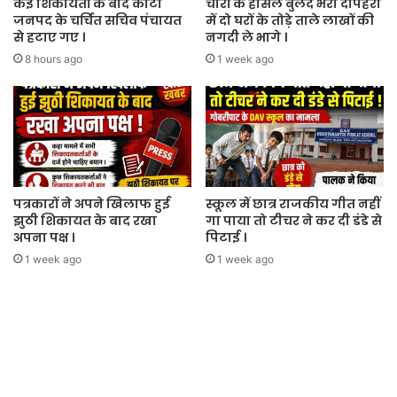
कई शिकायतों के बाद कोटा
चोरों के हौसले बुलंद भरी दोपहरी
जनपद के चर्चित सचिव पंचायत
में दो घरों के तोड़े ताले लाखों की
से हटाए गए ।
नगदी ले भागे ।
8 hours ago
1 week ago
पत्रकारों ने अपने खिलाफ हुई
स्कूल में छात्र राजकीय गीत नहीं
झुठी शिकायत के बाद रखा
गा पाया तो टीचर ने कर दी डंडे से
अपना पक्ष ।
पिटाई ।
1 week ago
1 week ago