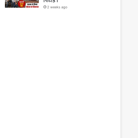
पिटाई ।
2 weeks ago