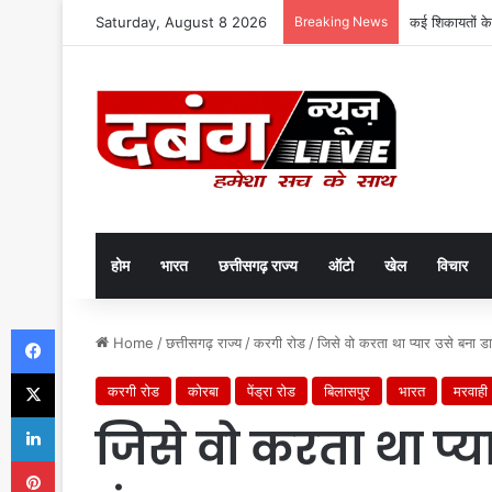
Saturday, August 8 2026
Breaking News
कई शिकायतों के
होम
भारत
छत्तीसगढ़ राज्य
ऑटो
खेल
विचार
Facebook
Home
/
छत्तीसगढ़ राज्य
/
करगी रोड
/
जिसे वो करता था प्यार उसे बना 
X
करगी रोड
कोरबा
पेंड्रा रोड
बिलासपुर
भारत
मरवाही
LinkedIn
जिसे वो करता था प्य
Pinterest