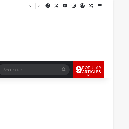
Facebook
X
YouTube
Instagram
Log In
Random Article
Sidebar
9
POPULAR
andom Article
Search
ARTICLES
for