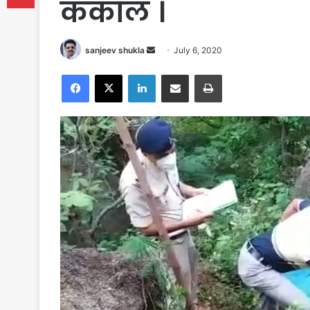
कंकाल ।
Send
sanjeev shukla
July 6, 2020
an
Facebook
X
LinkedIn
Share via Email
Print
email