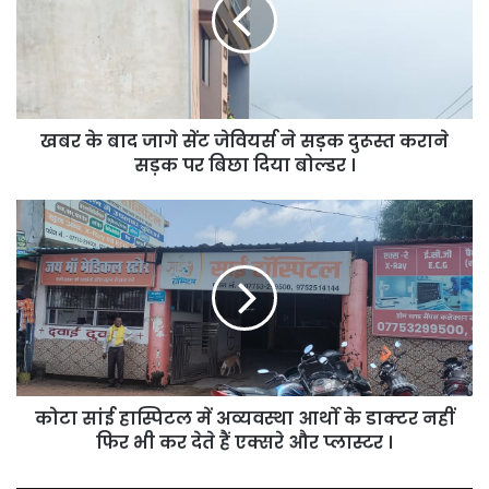
जागे
सेंट
जेवियर्स
ने
सड़क
दुरूस्त
खबर के बाद जागे सेंट जेवियर्स ने सड़क दुरूस्त कराने
कराने
सड़क
सड़क पर बिछा दिया बोल्डर ।
पर
बिछा
कोटा
दिया
सांई
बोल्डर
हास्पिटल
।
में
अव्यवस्था
आर्थो
के
डाक्टर
नहीं
कोटा सांई हास्पिटल में अव्यवस्था आर्थो के डाक्टर नहीं
फिर
भी
फिर भी कर देते हैं एक्सरे और प्लास्टर ।
कर
देते