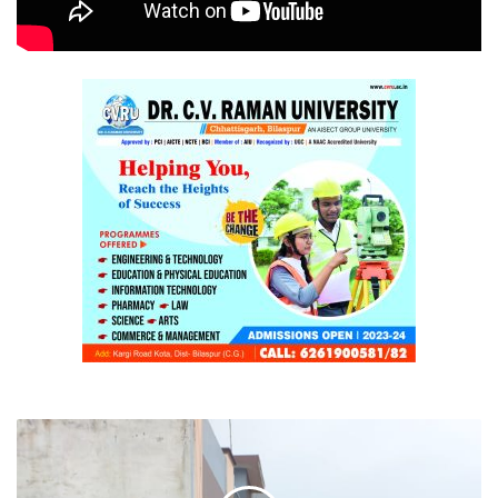
खबर
के
बाद