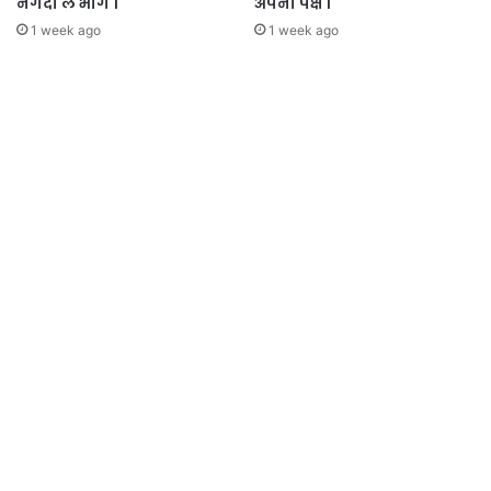
नगदी ले भागे ।
अपना पक्ष ।
1 week ago
1 week ago