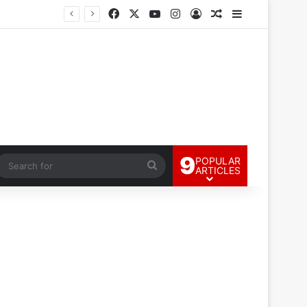
Facebook
X
YouTube
Instagram
Log In
Random Article
Sidebar
9
POPULAR
andom Article
Search
ARTICLES
for