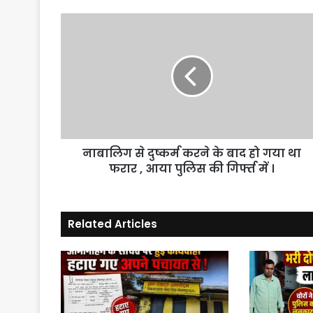
नाबालिग
से
दुष्कर्म
करने
के
बाद
हो
गया
था
नाबालिग से दुष्कर्म करने के बाद हो गया था
फरार
,
फरार , आया पुलिस की गिर्फ्त में ।
आया
पुलिस
की
Related Articles
गिर्फ्त
में
।