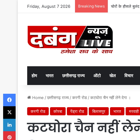
Friday, August 7 2026
Breaking News
चोरों के हौसले बुलं
होम
भारत
छत्तीसगढ़ राज्य
ऑटो
खेल
विचार
Facebook
Home
/
छत्तीसगढ़ राज्य
/
करगी रोड
/
कटघोरा चैन नहीं लेने देगा ।
X
करगी रोड
कोरबा
पेंड्रा रोड
बिलासपुर
भारत
मरवाही
LinkedIn
कटघोरा चैन नहीं लेने
Pinterest