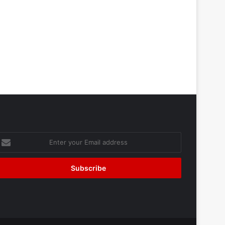
nter
our
mail
ddress