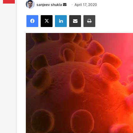
Send
sanjeev shukla
April 17, 2020
an
Facebook
X
LinkedIn
Share via Email
Print
email