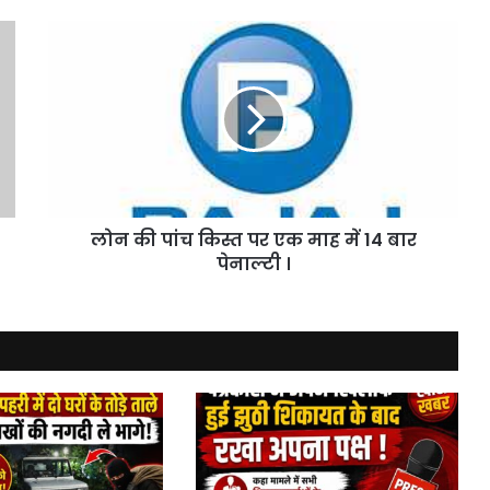
लोन
की
पांच
किस्त
पर
एक
माह
में
14
लोन की पांच किस्त पर एक माह में 14 बार
बार
पेनाल्टी
पेनाल्टी ।
।