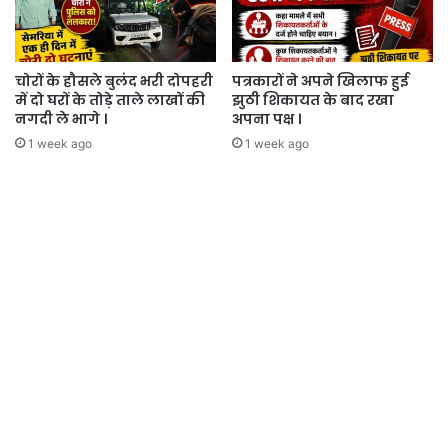
चोरों के हौसले बुलंद भरी दोपहरी
पत्रकारों ने अपने खिलाफ हुई
में दो घरों के तोड़े ताले लाखों की
झुठी शिकायत के बाद रखा
नगदी ले भागे ।
अपना पक्ष ।
1 week ago
1 week ago