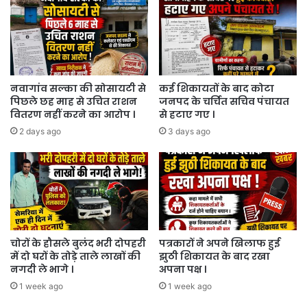
नवागांव सल्का की सोसायटी से
कई शिकायतों के बाद कोटा
पिछले छह माह से उचित राशन
जनपद के चर्चित सचिव पंचायत
वितरण नहीं करने का आरोप ।
से हटाए गए ।
2 days ago
3 days ago
चोरों के हौसले बुलंद भरी दोपहरी
पत्रकारों ने अपने खिलाफ हुई
में दो घरों के तोड़े ताले लाखों की
झुठी शिकायत के बाद रखा
नगदी ले भागे ।
अपना पक्ष ।
1 week ago
1 week ago