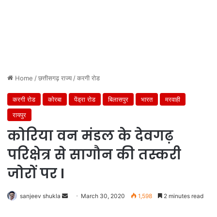
Home
/
छत्तीसगढ़ राज्य
/
करगी रोड
करगी रोड
कोरबा
पेंड्रा रोड
बिलासपुर
भारत
मरवाही
रायपुर
कोरिया वन मंडल के देवगढ़
परिक्षेत्र से सागौन की तस्करी
जोरों पर I
Send
sanjeev shukla
March 30, 2020
1,598
2 minutes read
an