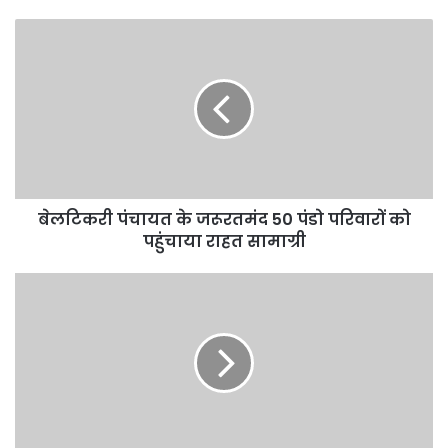
बेलटिकरी
पंचायत
के
जरूरतमंद
50
पंडो
परिवारों
को
पहुंचाया
बेलटिकरी पंचायत के जरूरतमंद 50 पंडो परिवारों को
राहत
सामाग्री
पहुंचाया राहत सामाग्री
कोरबा
में
कोरोना
,
प्रदेश
में
आठवां
केस