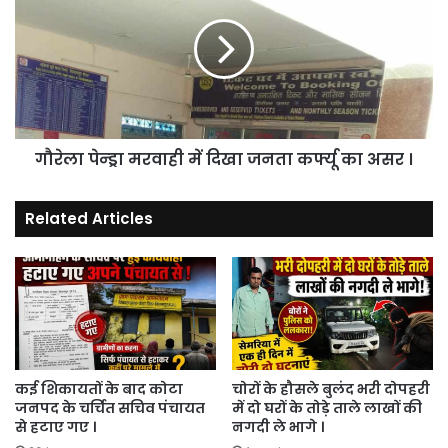
आदेश
मरवाही
में
दिखा
जनता
कर्फ्यू
का
असर
गौरेला पेन्ड्रा मरवाही में दिखा जनता कर्फ्यू का असर ।
।
Related Articles
कई शिकायतों के बाद कोटा
चोरों के हौसले बुलंद भरी दोपहरी
जनपद के चर्चित सचिव पंचायत
में दो घरों के तोड़े ताले लाखों की
से हटाए गए ।
नगदी ले भागे ।