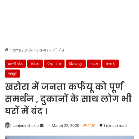
Home
/
छत्तीसगढ़ राज्य
/
करगी रोड
करगी रोड
कोरबा
पेंड्रा रोड
बिलासपुर
भारत
मरवाही
रायपुर
खरोरा में जनता कर्फयू को पूर्ण
समर्थन , दुकानों के साथ लोग भी
घरों में बंद ।
Send
sanjeev shukla
March 22, 2020
1,151
1 minute read
an