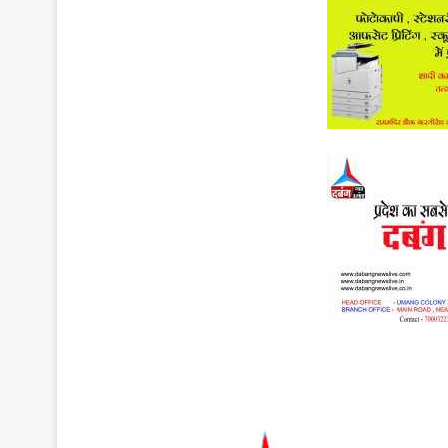
कल
से