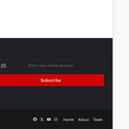
nter
our
mail
ddress
Facebook
X
YouTube
Instagram
Home
About
Team