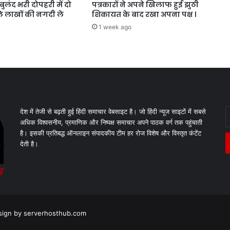
बुलंद भरी दोपहरी में दो
पत्रकारों ने अपने खिलाफ हुई झुठी
ाले लाखों की नगदी ले
शिकायत के बाद रखा अपना पक्ष ।
1 week ago
E
देश में तेजी से बढ़ती हुई हिंदी समाचार वेबसाइट है। जो हिंदी न्यूज साइटों में सबसे
y
अधिक विश्वसनीय, प्रमाणिक और निष्पक्ष समाचार अपने पाठक वर्ग तक पहुंचाती
E
है। इसकी प्रतिबद्ध ऑनलाइन संपादकीय टीम हर रोज विशेष और विस्तृत कंटेंट
a
देती है।
esign by
serverhosthub.com