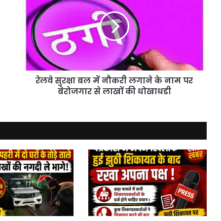
बल
में
नौकरी
लगाने
के
नाम
पर
रेलवे सुरक्षा बल में नौकरी लगाने के नाम पर
बेरोजगार
से
बेरोजगार से लाखों की धोखाधडी
लाखों
की
धोखाधडी