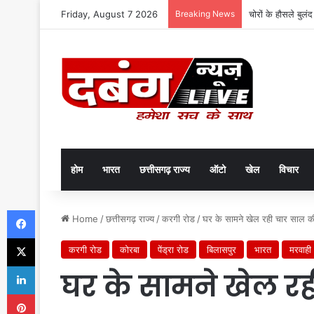
Friday, August 7 2026
Breaking News
चोरों के हौसले बुलं
होम
भारत
छत्तीसगढ़ राज्य
ऑटो
खेल
विचार
Facebook
Home
/
छत्तीसगढ़ राज्य
/
करगी रोड
/
घर के सामने खेल रही चार साल क
X
करगी रोड
कोरबा
पेंड्रा रोड
बिलासपुर
भारत
मरवाही
LinkedIn
घर के सामने खेल र
Pinterest