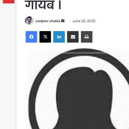
गायब ।
Send
sanjeev shukla
June 26, 2020
an
Facebook
X
LinkedIn
Share via Email
Print
email