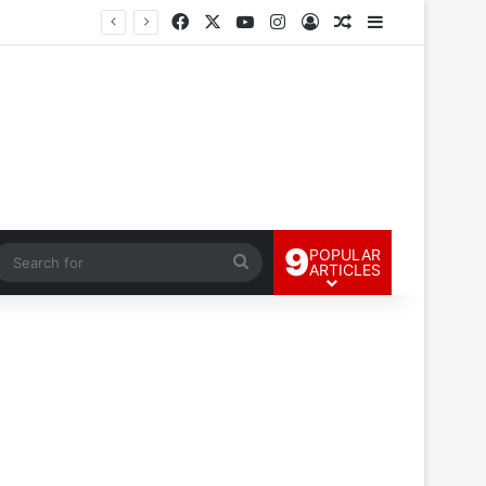
Facebook
X
YouTube
Instagram
Log In
Random Article
Sidebar
9
POPULAR
andom Article
Search
ARTICLES
for