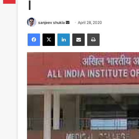
।
Send
sanjeev shukla
April 28, 2020
an
Facebook
X
LinkedIn
Share via Email
Print
email