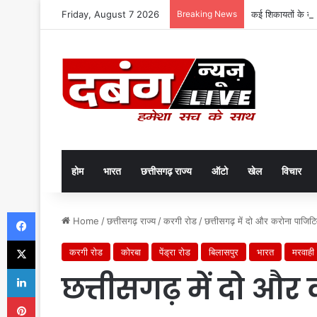
Friday, August 7 2026
Breaking News
कई शिकायतों के बा
होम
भारत
छत्तीसगढ़ राज्य
ऑटो
खेल
विचार
Facebook
Home
/
छत्तीसगढ़ राज्य
/
करगी रोड
/
छत्तीसगढ़ में दो और करोना पाजिट
X
करगी रोड
कोरबा
पेंड्रा रोड
बिलासपुर
भारत
मरवाही
LinkedIn
छत्तीसगढ़ में दो और
Pinterest