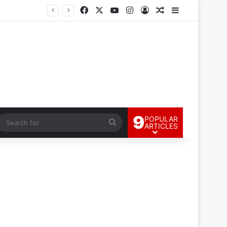
Facebook
X
YouTube
Instagram
Log In
Random Article
Sidebar
9
POPULAR
andom Article
Search
ARTICLES
for