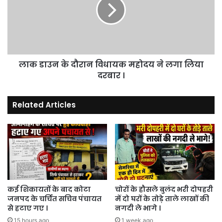
दौरान
विधायक
महोदय
ने
लगा
लिया
लाक डाउन के दौरान विधायक महोदय ने लगा लिया
दरबार
।
दरबार ।
Related Articles
कई शिकायतों के बाद कोटा
चोरों के हौसले बुलंद भरी दोपहरी
जनपद के चर्चित सचिव पंचायत
में दो घरों के तोड़े ताले लाखों की
से हटाए गए ।
नगदी ले भागे ।
15 hours ago
1 week ago