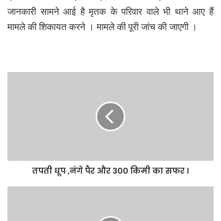
जानकारी सामने आई है मृतक के परिवार वाले भी थाने आए हैं
मामले की शिकायत करने । मामले की पूरी जांच की जाएगी ।
तपती
धूप
,नंगे
पैर
और
300
किमी
का
सफर
तपती धूप ,नंगे पैर और 300 किमी का सफर ।
।
लाक
डाउन
के