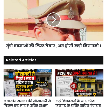
गुंडो
बदमाशों
की
लिस्ट
तैयार
,
अब
होगी
कड़ी
गुंडो बदमाशों की लिस्ट तैयार , अब होगी कड़ी निगरानी ।
निगरानी
।
Related Articles
नवागांव सल्का की सोसायटी से
कई शिकायतों के बाद कोटा
पिछले छह माह से उचित राशन
जनपद के चर्चित सचिव पंचायत