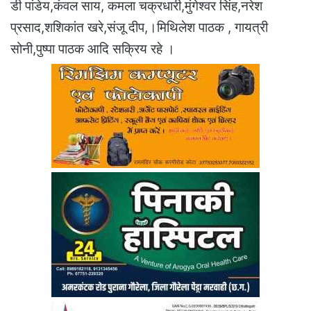
डी पांडेय,कंवल साय, कमला चक्रधारी,मुंगेश्वर सिंह,नरेश
प्रसाद,शशिकांत खरे,संजू दीप,।मिथिलेश पाठक , गायत्री
सोनी,पुष्पा पाठक आदि सक्रिय रहे ।