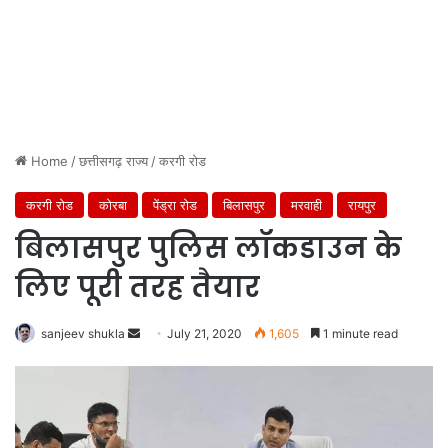
Home
/
छत्तीसगढ़ राज्य
/
करगी रोड
करगी रोड
कोरबा
पेंड्रा रोड
बिलासपुर
मरवाही
रायपुर
बिलासपुर पुलिस लॉकडाउन के
लिए पूरी तरह तैयार
Send
sanjeev shukla
July 21, 2020
1,605
1 minute read
an
email