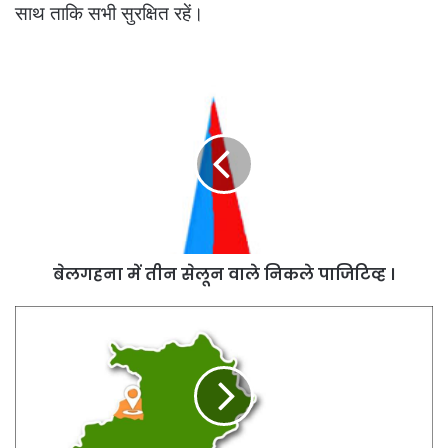
साथ ताकि सभी सुरक्षित रहें।
बेलगहना
में
तीन
सेलून
वाले
निकले
पाजिटिव्ह
।
बेलगहना में तीन सेलून वाले निकले पाजिटिव्ह ।
मरवाही
थाना
भी
सील
,
यहां
भी