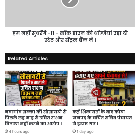
लाॅक
डाउन
की
धज्जियां
हम नहीं सुधरेंगे -11 - लाॅक डाउन की धज्जियां उड़ा दी
उड़ा
दी
स्टेट और सेंट्रल बैंक ने ।
स्टेट
और
Related Articles
सेंट्रल
बैंक
ने
।
नवागांव सल्का की सोसायटी से
कई शिकायतों के बाद कोटा
पिछले छह माह से उचित राशन
जनपद के चर्चित सचिव पंचायत
वितरण नहीं करने का आरोप ।
से हटाए गए ।
4 hours ago
1 day ago