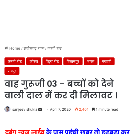
Home
/
छत्तीसगढ़ राज्य
/
करगी रोड
करगी रोड
कोरबा
पेंड्रा रोड
बिलासपुर
भारत
मरवाही
रायपुर
वाह गुरूजी 03 – बच्चों को देने
वाली दाल में कर दी मिलावट ।
Send
sanjeev shukla
April 7, 2020
2,401
1 minute read
an
email
दबंग न्यूज लाईव
के पास पहुंची खबर तो हड़बड़ा कर