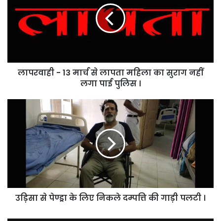
मार्च
से
लापता
महिला
का
सुराग
लापरवाही - 13 मार्च से लापता महिला का सुराग नहीं
नहीं
लगा
लगा पाई पुलिस ।
पाई
पुलिस
उड़िसा
।
से
पेण्ड्रा
के
लिए
निकले
दम्पत्ति
की
गाड़ी
उड़िसा से पेण्ड्रा के लिए निकले दम्पत्ति की गाड़ी पलटी ।
पलटी
।