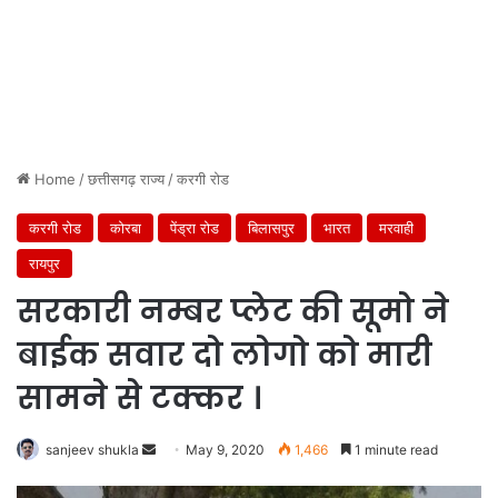
Home
/
छत्तीसगढ़ राज्य
/
करगी रोड
करगी रोड
कोरबा
पेंड्रा रोड
बिलासपुर
भारत
मरवाही
रायपुर
सरकारी नम्बर प्लेट की सूमो ने
बाईक सवार दो लोगो को मारी
सामने से टक्कर ।
Send
sanjeev shukla
May 9, 2020
1,466
1 minute read
an