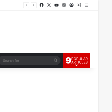
Facebook
X
YouTube
Instagram
Log In
Random Article
Sidebar
9
POPULAR
andom Article
Search
ARTICLES
for