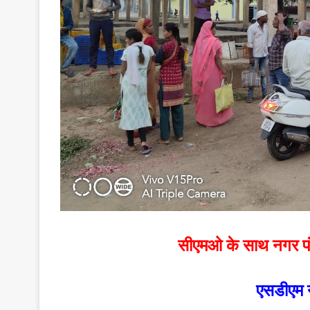
सीएमओ के साथ नगर पं
एसडीएम न