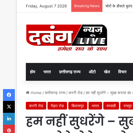
Friday, August 7 2026
Breaking News
चोरों के हौसले बुलं
होम
भारत
छत्तीसगढ़ राज्य
ऑटो
खेल
विचार
Facebook
Home
/
छत्तीसगढ़ राज्य
/
करगी रोड
/
हम नहीं सुधरेंगे – सुबह कराया बं
X
करगी रोड
पेंड्रा रोड
बिलासपुर
भारत
मरवाही
रायपुर
LinkedIn
हम नहीं सुधरेंगे – 
Pinterest