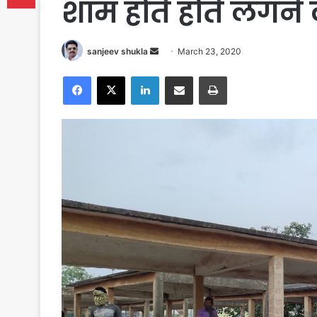
शाम होते होते लगने
Send
sanjeev shukla
March 23, 2020
an
Facebook
X
LinkedIn
Share via Email
Print
email