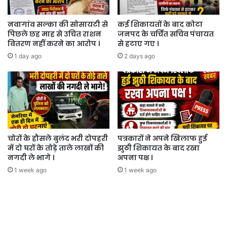
नवागांव सल्का की सोसायटी से
कई शिकायतों के बाद कोटा
पिछले छह माह से उचित राशन
जनपद के चर्चित सचिव पंचायत
वितरण नहीं करने का आरोप ।
से हटाए गए ।
1 day ago
2 days ago
चोरों के हौसले बुलंद भरी दोपहरी
पत्रकारों ने अपने खिलाफ हुई
में दो घरों के तोड़े ताले लाखों की
झुठी शिकायत के बाद रखा
नगदी ले भागे ।
अपना पक्ष ।
1 week ago
1 week ago