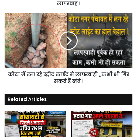
लापरवाह ।
कोटा
में
लग
रहे
स्ट्रीट
लाईट
में
लापरवाही
,,कभी
कोटा में लग रहे स्ट्रीट लाईट में लापरवाही ,,कभी भी गिर
भी
गिर
सकते हैं खंबे ।
सकते
हैं
Related Articles
खंबे
।