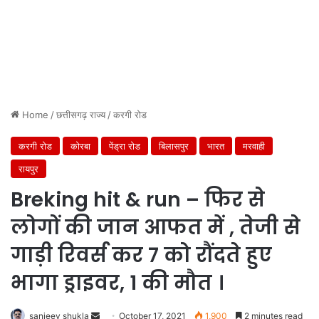
Home
/
छत्तीसगढ़ राज्य
/
करगी रोड
करगी रोड
कोरबा
पेंड्रा रोड
बिलासपुर
भारत
मरवाही
रायपुर
Breking hit & run – फिर से
लोगों की जान आफत में , तेजी से
गाड़ी रिवर्स कर 7 को रौंदते हुए
भागा ड्राइवर, 1 की मौत ।
Send
sanjeev shukla
October 17, 2021
1,900
2 minutes read