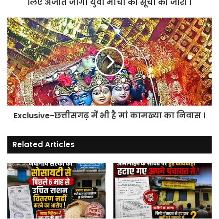
जोगी
लिए अजीत जोगी युवा मोर्चा की सूची की जारी ।
युवा
मोर्चा
Exclusive-
की
छत्तीसगढ़
सूची
में
की
भी
जारी
है
।
मां
कामख्या
का
निवास
Exclusive-छत्तीसगढ़ में भी है मां कामख्या का निवास ।
।
Related Articles