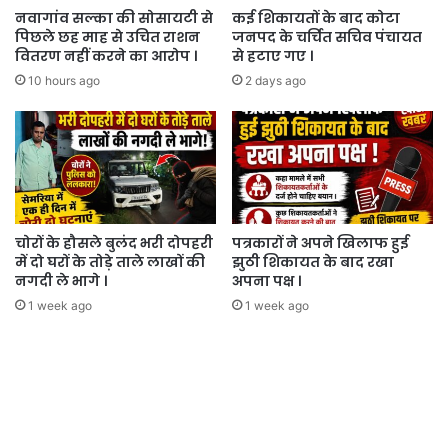
नवागांव सल्का की सोसायटी से
कई शिकायतों के बाद कोटा
पिछले छह माह से उचित राशन
जनपद के चर्चित सचिव पंचायत
वितरण नहीं करने का आरोप ।
से हटाए गए ।
10 hours ago
2 days ago
चोरों के हौसले बुलंद भरी दोपहरी
पत्रकारों ने अपने खिलाफ हुई
में दो घरों के तोड़े ताले लाखों की
झुठी शिकायत के बाद रखा
नगदी ले भागे ।
अपना पक्ष ।
1 week ago
1 week ago