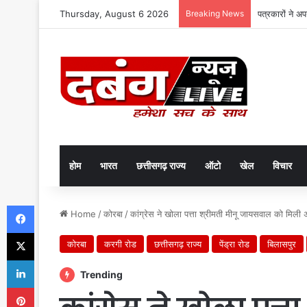
Thursday, August 6 2026
Breaking News
पत्रकारों ने अ
होम
भारत
छत्तीसगढ़ राज्य
ऑटो
खेल
विचार
Facebook
Home
/
कोरबा
/
कांग्रेस ने खोला पत्ता श्रीमती मीनू जायसवाल को मिली
X
कोरबा
करगी रोड
छत्तीसगढ़ राज्य
पेंड्रा रोड
बिलासपुर
LinkedIn
Trending
Pinterest