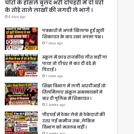
चोरों के हौसले बुलंद भरी दोपहरी में दो घरों
के तोड़े ताले लाखों की नगदी ले भागे ।
6 days ago
पत्रकारों ने अपने खिलाफ हुई झुठी
शिकायत के बाद रखा अपना पक्ष ।
7 days ago
स्कूल में छात्र राजकीय गीत नहीं गा
पाया तो टीचर ने कर दी डंडे से
पिटाई ।
1 week ago
शिक्षा विभाग में लगी आरटीआई तो
तिलमिलाए संकूल समन्वयकों ने
कर दी पुलिस में शिकायत ।
2 weeks ago
पीएचई में ठेका लेने से ठेकेदारों की
उतर गई कमीज तक ,लेकिन
विभाग को मतलब नहीं ।
3 weeks ago