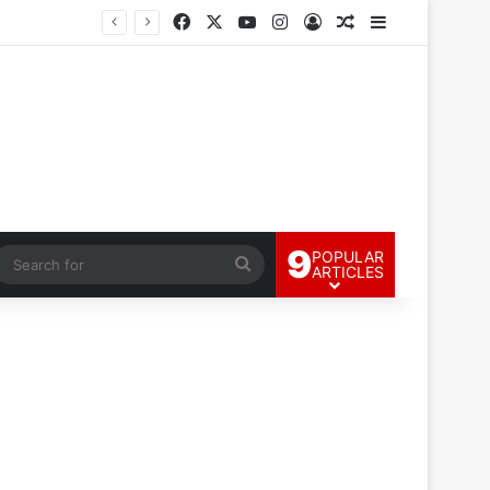
Facebook
X
YouTube
Instagram
Log In
Random Article
Sidebar
9
POPULAR
andom Article
Search
ARTICLES
for