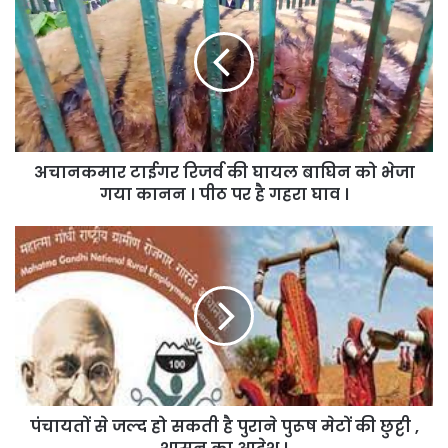
टाईगर
रिजर्व
की
घायल
बाघिन
को
भेजा
गया
अचानकमार टाईगर रिजर्व की घायल बाघिन को भेजा
कानन
।
गया कानन । पीठ पर है गहरा घाव ।
पीठ
पर
पंचायतों
है
से
गहरा
जल्द
घाव
हो
।
सकती
है
पुराने
पुरूष
मेटों
पंचायतों से जल्द हो सकती है पुराने पुरूष मेटों की छुट्टी ,
की
छुट्टी