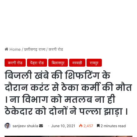
Home
/
छत्तीसगढ़ राज्य
/
करगी रोड
करगी रोड
पेंड्रा रोड
बिलासपुर
मरवाही
रायपुर
बिजली खंबे की शिफटिंग के
दौरान करंट से ठेका कर्मी की मौत
। ना विभाग को मतलब ना ही
ठेकेदार को दोनों ने पल्ला झाड़ा ।
Send
sanjeev shukla
June 10, 2021
2,457
2 minutes read
an