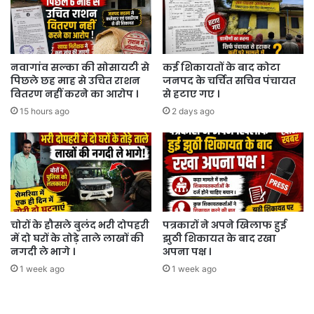
भार
बढ़ाया
।
नवागांव सल्का की सोसायटी से
कई शिकायतों के बाद कोटा
पिछले छह माह से उचित राशन
जनपद के चर्चित सचिव पंचायत
वितरण नहीं करने का आरोप ।
से हटाए गए ।
15 hours ago
2 days ago
चोरों के हौसले बुलंद भरी दोपहरी
पत्रकारों ने अपने खिलाफ हुई
में दो घरों के तोड़े ताले लाखों की
झुठी शिकायत के बाद रखा
नगदी ले भागे ।
अपना पक्ष ।
1 week ago
1 week ago