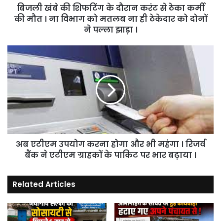
बिजली खंबे की शिफटिंग के दौरान करंट से ठेका कर्मी
कर्मी
की
की मौत । ना विभाग को मतलब ना ही ठेकेदार को दोनों
मौत
ने पल्ला झाड़ा ।
।
ना
अब
विभाग
एटीएम
को
उपयोग
मतलब
करना
ना
होगा
ही
और
ठेकेदार
भी
को
महंगा
दोनों
।
ने
अब एटीएम उपयोग करना होगा और भी महंगा । रिजर्व
रिजर्व
पल्ला
बैंक
बैंक ने एटीएम ग्राहकों के पाकिट पर भार बढ़ाया ।
झाड़ा
ने
।
एटीएम
Related Articles
ग्राहकों
के
पाकिट
पर