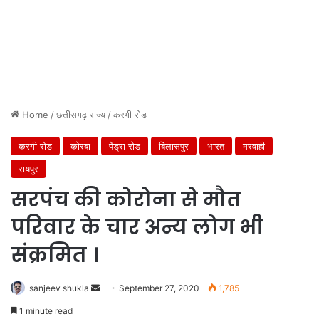
Home
/
छत्तीसगढ़ राज्य
/
करगी रोड
करगी रोड
कोरबा
पेंड्रा रोड
बिलासपुर
भारत
मरवाही
रायपुर
सरपंच की कोरोना से मौत
परिवार के चार अन्य लोग भी
संक्रमित ।
Send
sanjeev shukla
September 27, 2020
1,785
an
1 minute read