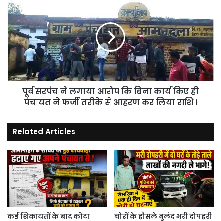
सरपंच
ने
लगाया
आरोप
कि
बिना
कार्य
किए
पूर्व सरपंच ने लगाया आरोप कि बिना कार्य किए ही
ही
पंचायत
पंचायत ने फर्जी तरीके से आहरण कर लिया राशि ।
ने
फर्जी
Related Articles
तरीके
से
आहरण
कर
लिया
राशि
।
कई शिकायतों के बाद कोटा
चोरों के हौसले बुलंद भरी दोपहरी