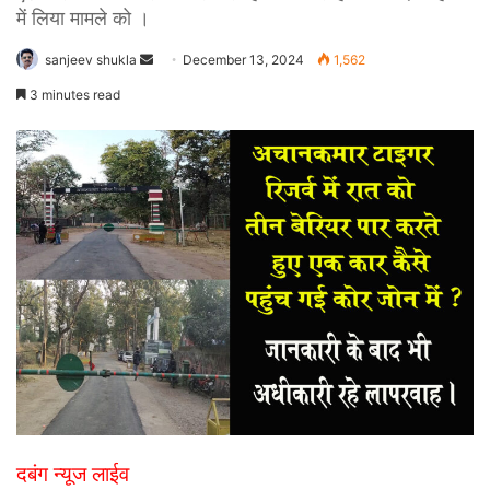
में लिया मामले को ।
Send
sanjeev shukla
December 13, 2024
1,562
an
3 minutes read
email
दबंग न्यूज लाईव