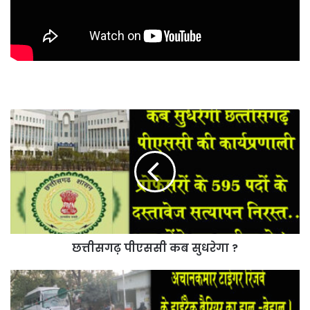
छत्तीसगढ़
पीएससी
कब
सुधरेगा
?
छत्तीसगढ़ पीएससी कब सुधरेगा ?
अचानकमार
टाईगर
रिजर्व