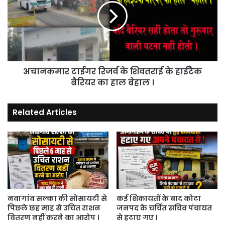
के
शिवतराई
के
हाईटैक
बैरियर
का
अचानकमार टाईगर रिजर्व के शिवतराई के हाईटैक
हाल
बेहाल
बैरियर का हाल बेहाल ।
।
Related Articles
नवागांव सल्का की सोसायटी से
कई शिकायतों के बाद कोटा
पिछले छह माह से उचित राशन
जनपद के चर्चित सचिव पंचायत
वितरण नहीं करने का आरोप ।
से हटाए गए ।