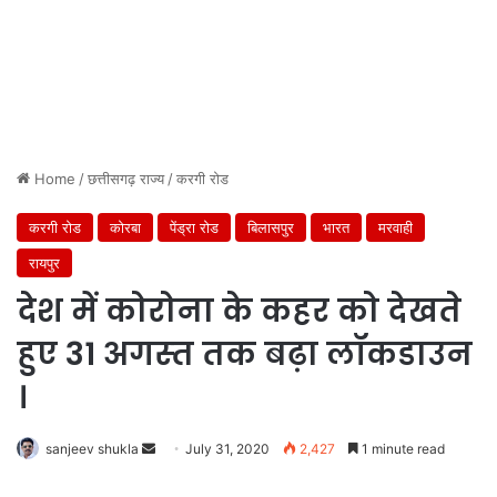
Home
/
छत्तीसगढ़ राज्य
/
करगी रोड
करगी रोड
कोरबा
पेंड्रा रोड
बिलासपुर
भारत
मरवाही
रायपुर
देश में कोरोना के कहर को देखते
हुए 31 अगस्‍त तक बढ़ा लॉकडाउन
।
Send
sanjeev shukla
July 31, 2020
2,427
1 minute read
an