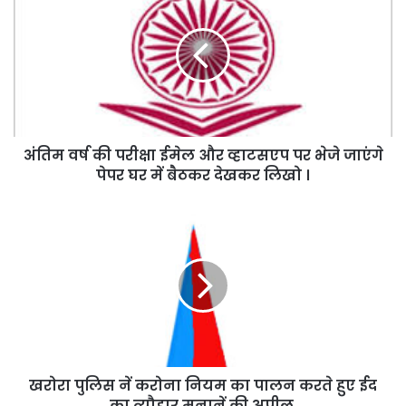
वर्ष
की
परीक्षा
ईमेल
और
व्हाटसएप
पर
भेजे
अंतिम वर्ष की परीक्षा ईमेल और व्हाटसएप पर भेजे जाएंगे
जाएंगे
पेपर
पेपर घर में बैठकर देखकर लिखो ।
घर
में
खरोरा
बैठकर
पुलिस
देखकर
नें
लिखो
करोना
।
नियम
का
पालन
करते
हुए
खरोरा पुलिस नें करोना नियम का पालन करते हुए ईद
ईद
का
का त्यौहार मनानें की अपील