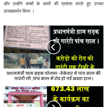
और उन्होंने बच्चों के कामों की प्रशंसा करते हुए उनका
उत्साहवर्धन किया ।
प्रधानमंत्री
ग्राम
सड़क
योजना
-ठेकेदार
ने
पांच
साल
की
प्रधानमंत्री ग्राम सड़क योजना -ठेकेदार ने पांच साल की
गारंटी
ली
गारंटी ली ,पांच साल में रोड हो गई खस्ता हाल ।
,पांच
साल
करोड़ों
में
के
रोड
भूमि
हो
पूजन