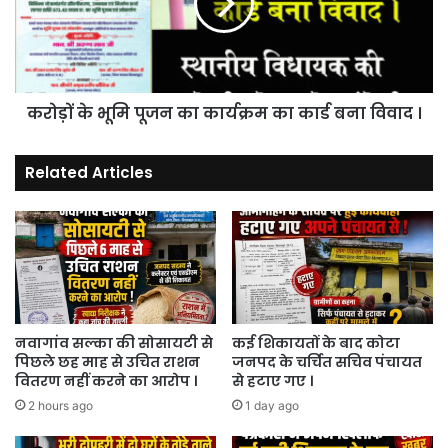
गई
का
खस्ता
कार्यक्रम
हाल
का
।
कार्ड
बना
करोड़ों के भूमि पूजन का कार्यक्रम का कार्ड बना विवाद ।
विवाद
।
Related Articles
नवागांव सल्का की सोसायटी से
कई शिकायतों के बाद कोटा
पिछले छह माह से उचित राशन
जनपद के चर्चित सचिव पंचायत
वितरण नहीं करने का आरोप ।
से हटाए गए ।
2 hours ago
1 day ago