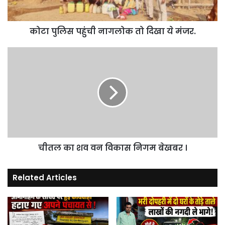
मंजर.
कोटा पुलिस पहुंची नागलोक तो दिखा ये मंजर.
चीतल
का
शव
वन
विकास
निगम
बेखबर
।
चीतल का शव वन विकास निगम बेखबर ।
Related Articles