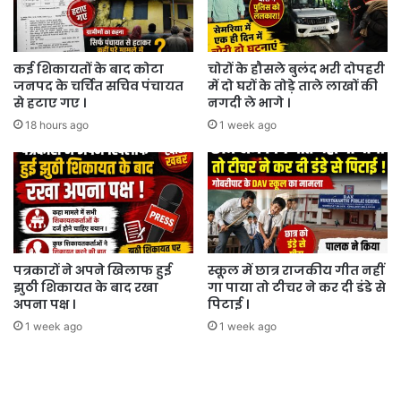
कई शिकायतों के बाद कोटा
चोरों के हौसले बुलंद भरी दोपहरी
जनपद के चर्चित सचिव पंचायत
में दो घरों के तोड़े ताले लाखों की
से हटाए गए ।
नगदी ले भागे ।
18 hours ago
1 week ago
पत्रकारों ने अपने खिलाफ हुई
स्कूल में छात्र राजकीय गीत नहीं
झुठी शिकायत के बाद रखा
गा पाया तो टीचर ने कर दी डंडे से
अपना पक्ष ।
पिटाई ।
1 week ago
1 week ago