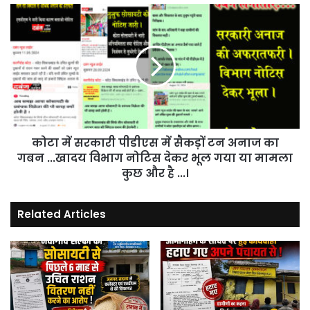
ने
कोटा
किया
में
विरोध
सरकारी
प्रदर्शन
पीडीएस
।
में
सैकड़ों
टन
अनाज
का
कोटा में सरकारी पीडीएस में सैकड़ों टन अनाज का
गबन
...खादय
गबन ...खादय विभाग नोटिस देकर भूल गया या मामला
विभाग
कुछ और है ...।
नोटिस
देकर
Related Articles
भूल
गया
या
मामला
कुछ
और
है