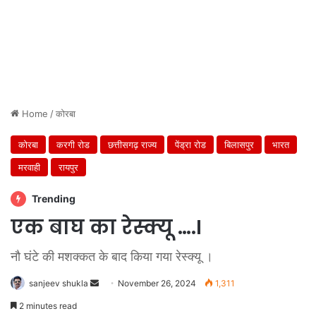
Home
/
कोरबा
कोरबा
करगी रोड
छत्तीसगढ़ राज्य
पेंड्रा रोड
बिलासपुर
भारत
मरवाही
रायपुर
Trending
एक बाघ का रेस्क्यू ….I
नौ घंटे की मशक्कत के बाद किया गया रेस्क्यू ।
Send
sanjeev shukla
November 26, 2024
1,311
an
2 minutes read