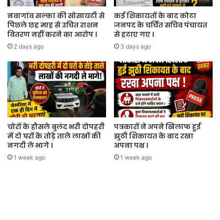
...।
नवागांव सल्का की सोसायटी से
कई शिकायतों के बाद कोटा
पिछले छह माह से उचित राशन
जनपद के चर्चित सचिव पंचायत
वितरण नहीं करने का आरोप ।
से हटाए गए ।
2 days ago
3 days ago
चोरों के हौसले बुलंद भरी दोपहरी
पत्रकारों ने अपने खिलाफ हुई
में दो घरों के तोड़े ताले लाखों की
झुठी शिकायत के बाद रखा
नगदी ले भागे ।
अपना पक्ष ।
1 week ago
1 week ago