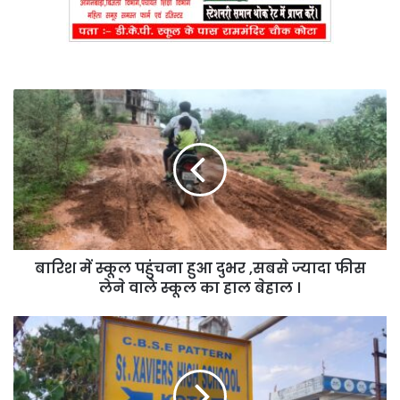
बारिश
में
स्कूल
पहुंचना
हुआ
दुभर
,सबसे
ज्यादा
फीस
बारिश में स्कूल पहुंचना हुआ दुभर ,सबसे ज्यादा फीस
लेने
वाले
लेने वाले स्कूल का हाल बेहाल ।
स्कूल
का
सेंट
हाल
जेवियर्स
बेहाल
स्कूल
।
प्रबंधन
की