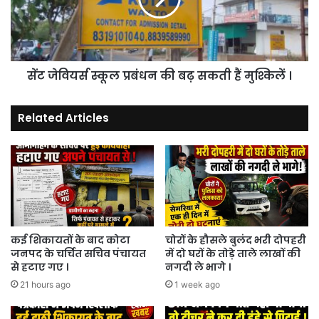
बढ़
सकती
हैं
मुश्किलें
सेंट जेवियर्स स्कूल प्रबंधन की बढ़ सकती हैं मुश्किलें ।
।
Related Articles
कई शिकायतों के बाद कोटा
चोरों के हौसले बुलंद भरी दोपहरी
जनपद के चर्चित सचिव पंचायत
में दो घरों के तोड़े ताले लाखों की
से हटाए गए ।
नगदी ले भागे ।
21 hours ago
1 week ago