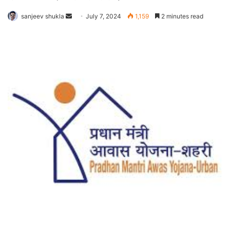
Send
sanjeev shukla
July 7, 2024
1,159
2 minutes read
an
email