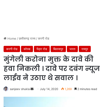
Home
/
छत्तीसगढ़ राज्य
/
करगी रोड
करगी रोड
कोरबा
पेंड्रा रोड
बिलासपुर
भारत
रायपुर
मुंगेली करोना मुक्त के दावे की
हवा निकली । दावे पर दबंग न्यूज
लाईव ने उठाए थे सवाल ।
Send
sanjeev shukla
July 14, 2020
1,269
2 minutes read
an
email