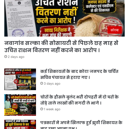
कोरबा
नवागांव सल्का की सोसायटी से पिछले छह माह से
उचित राशन वितरण नहीं करने का आरोप ।
2 days ago
कई शिकायतों के बाद कोटा जनपद के चर्चित
सचिव पंचायत से हटाए गए ।
3 days ago
चोरों के हौसले बुलंद भरी दोपहरी में दो घरों के
तोड़े ताले लाखों की नगदी ले भागे ।
1 week ago
पत्रकारों ने अपने खिलाफ हुई झुठी शिकायत के
बाद रखा अपना पक्ष ।