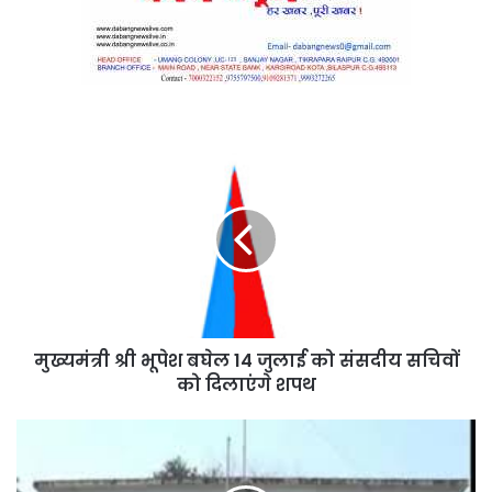
मुख्यमंत्री
श्री
भूपेश
बघेल
14
जुलाई
को
संसदीय
सचिवों
मुख्यमंत्री श्री भूपेश बघेल 14 जुलाई को संसदीय सचिवों
को
दिलाएंगे
को दिलाएंगे शपथ
शपथ
गौरेला
,पेण्ड्रा
,मरवाही