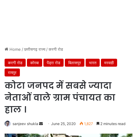
Home
/
छत्तीसगढ़ राज्य
/
करगी रोड
करगी रोड
कोरबा
पेंड्रा रोड
बिलासपुर
भारत
मरवाही
रायपुर
कोटा जनपद में सबसे ज्यादा
नेताओं वाले ग्राम पंचायत का
हाल ।
Send
sanjeev shukla
June 25, 2020
1,827
2 minutes read
an