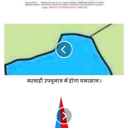
मरवाही
उपचुनाव
में
होगा
घमासान
।
मरवाही उपचुनाव में होगा घमासान ।
22
आबकारी
उपनिरीक्षक
हुए
सहायक
जिला