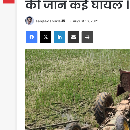
की जान कई घायल ।
Send
sanjeev shukla
August 16, 2021
an
Facebook
X
LinkedIn
Share via Email
Print
email