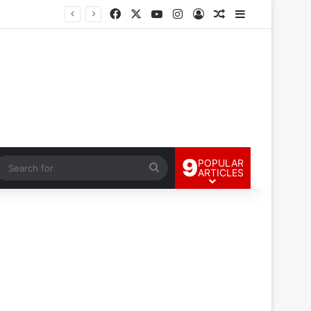
Facebook
X
YouTube
Instagram
Log In
Random Article
Sidebar
9
POPULAR
andom Article
Search
ARTICLES
for