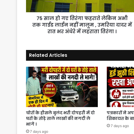
अभी
तक
75 साल हो गए तिरंगा फहराते लेकिन अभी
गाईड
लाईन
तक गाईड लाईन नहीं मालूम , उमरिया दादर में
नहीं
रात भर अंधेरे में लहराता तिरंगा ।
मालूम
,
उमरिया
Related Articles
दादर
में
रात
भर
अंधेरे
में
लहराता
तिरंगा
।
चोरों के हौसले बुलंद भरी दोपहरी में दो
पत्रकारों ने अ
घरों के तोड़े ताले लाखों की नगदी ले
शिकायत के बाद
भागे ।
7 days ago
7 days ago