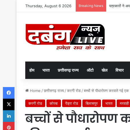
Thursday, August 6 2026
Breaking News
पत्रकारों ने अ
होम
भारत
छत्तीसगढ़ राज्य
ऑटो
खेल
विचार
Facebook
Home
/
छत्तीसगढ़ राज्य
/
करगी रोड
/
बच्चों से पौधारोपण करवाते गई ए
X
करगी रोड
कोरबा
पेंड्रा रोड
बिलासपुर
भारत
मरवाही
LinkedIn
बच्चों से पौधारोपण 
Pinterest