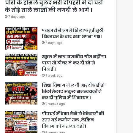
चोरों के हौसले बुलंद भरी दोपहरी में दो घरों
के तोड़े ताले लाखों की नगदी ले भागे ।
7 days ago
पत्रकारों ने अपने खिलाफ हुई झुठी
शिकायत के बाद रखा अपना पक्ष ।
7 days ago
स्कूल में छात्र राजकीय गीत नहीं गा
पाया तो टीचर ने कर दी डंडे से
पिटाई ।
1 week ago
शिक्षा विभाग में लगी आरटीआई तो
तिलमिलाए संकूल समन्वयकों ने
कर दी पुलिस में शिकायत ।
2 weeks ago
पीएचई में ठेका लेने से ठेकेदारों की
उतर गई कमीज तक ,लेकिन
विभाग को मतलब नहीं ।
3 weeks ago