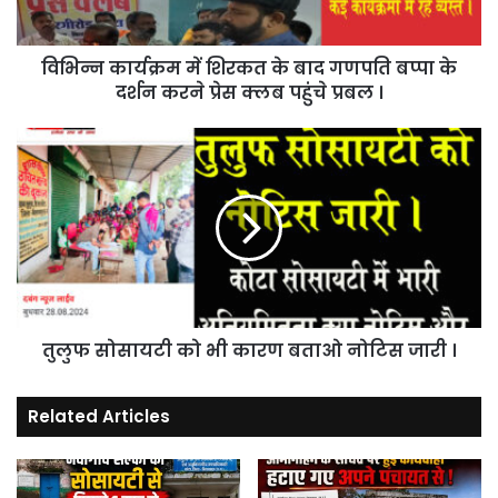
बप्पा
के
विभिन्न कार्यक्रम में शिरकत के बाद गणपति बप्पा के
दर्शन
करने
दर्शन करने प्रेस क्लब पहुंचे प्रबल ।
प्रेस
क्लब
तुलुफ
पहुंचे
सोसायटी
प्रबल
को
।
भी
कारण
बताओ
नोटिस
जारी
।
तुलुफ सोसायटी को भी कारण बताओ नोटिस जारी ।
Related Articles