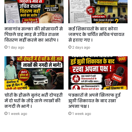
नवागांव सल्का की सोसायटी से
कई शिकायतों के बाद कोटा
पिछले छह माह से उचित राशन
जनपद के चर्चित सचिव पंचायत
वितरण नहीं करने का आरोप ।
से हटाए गए ।
1 day ago
2 days ago
चोरों के हौसले बुलंद भरी दोपहरी
पत्रकारों ने अपने खिलाफ हुई
में दो घरों के तोड़े ताले लाखों की
झुठी शिकायत के बाद रखा
नगदी ले भागे ।
अपना पक्ष ।
1 week ago
1 week ago