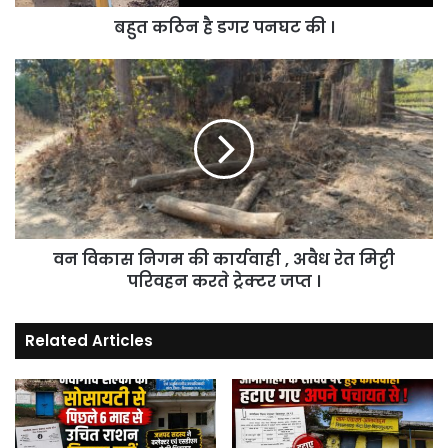
बहुत कठिन है डगर पनघट की ।
वन
विकास
निगम
की
कार्यवाही
,
अवैध
रेत
मिट्टी
वन विकास निगम की कार्यवाही , अवैध रेत मिट्टी
परिवहन
करते
परिवहन करते ट्रेक्टर जप्त ।
ट्रेक्टर
जप्त
Related Articles
।