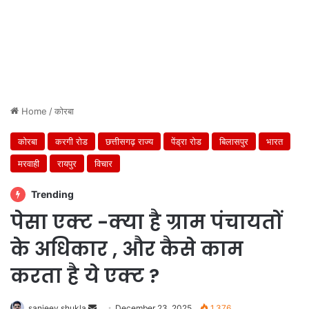
Home
/
कोरबा
कोरबा
करगी रोड
छत्तीसगढ़ राज्य
पेंड्रा रोड
बिलासपुर
भारत
मरवाही
रायपुर
विचार
Trending
पेसा एक्ट -क्या है ग्राम पंचायतों
के अधिकार , और कैसे काम
करता है ये एक्ट ?
Send
sanjeev shukla
December 23, 2025
1,376