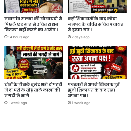
नवागांव सल्का की सोसायटी से
कई शिकायतों के बाद कोटा
पिछले छह माह से उचित राशन
जनपद के चर्चित सचिव पंचायत
वितरण नहीं करने का आरोप ।
से हटाए गए ।
14 hours ago
2 days ago
चोरों के हौसले बुलंद भरी दोपहरी
पत्रकारों ने अपने खिलाफ हुई
में दो घरों के तोड़े ताले लाखों की
झुठी शिकायत के बाद रखा
नगदी ले भागे ।
अपना पक्ष ।
1 week ago
1 week ago