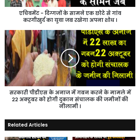
गांव
एचिवमेंट - दिग्गजों के सामने एक छोटे से गांव
करगीखुर्द
का
करगीखुर्द का युवा जब रखेगा अपना शोध ।
युवा
जब
सरकारी
रखेगा
पीडीएस
अपना
के
शोध
अनाज
।
में
गबन
करने
के
मामले
सरकारी पीडीएस के अनाज में गबन करने के मामले में
में
22
22 अक्टूबर को होगी दुकान संचालक की जमीनों की
अक्टूबर
नीलामी ।
को
होगी
Related Articles
दुकान
संचालक
की