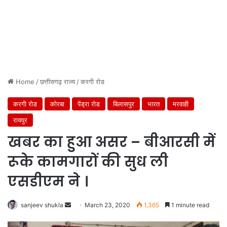
Home
/
छत्तीसगढ़ राज्य
/
करगी रोड
करगी रोड
कोरबा
पेंड्रा रोड
बिलासपुर
भारत
मरवाही
रायपुर
खबर का हुआ असर – बीआरसी में
रूके कामगारों की सुध ली
एसडीएम ने ।
Send
sanjeev shukla
March 23, 2020
1,365
1 minute read
an