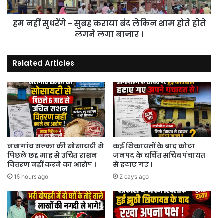
लेकिन
शाम
हम नहीं सुधरेंगे - सुबह कराया बंद लेकिन शाम होते होते
होते
होते
लगने लगा बाजार ।
लगने
लगा
Related Articles
बाजार
।
नवागांव सल्का की सोसायटी से
कई शिकायतों के बाद कोटा
पिछले छह माह से उचित राशन
जनपद के चर्चित सचिव पंचायत
वितरण नहीं करने का आरोप ।
से हटाए गए ।
15 hours ago
2 days ago