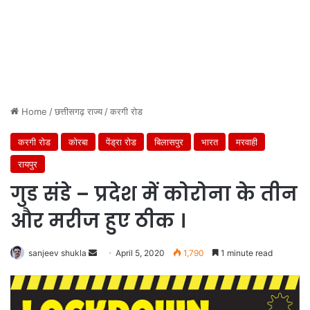
Home
/
छत्तीसगढ़ राज्य
/
करगी रोड
करगी रोड
कोरबा
पेंड्रा रोड
बिलासपुर
भारत
मरवाही
रायपुर
गुड संडे – प्रदेश में कोरोना के तीन
और मरीज हुए ठीक ।
Send
sanjeev shukla
April 5, 2020
1,790
1 minute read
an
email