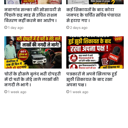
नवागांव सल्का की सोसायटी से
कई शिकायतों के बाद कोटा
पिछले छह माह से उचित राशन
जनपद के चर्चित सचिव पंचायत
वितरण नहीं करने का आरोप ।
से हटाए गए ।
1 day ago
2 days ago
चोरों के हौसले बुलंद भरी दोपहरी
पत्रकारों ने अपने खिलाफ हुई
में दो घरों के तोड़े ताले लाखों की
झुठी शिकायत के बाद रखा
नगदी ले भागे ।
अपना पक्ष ।
1 week ago
1 week ago