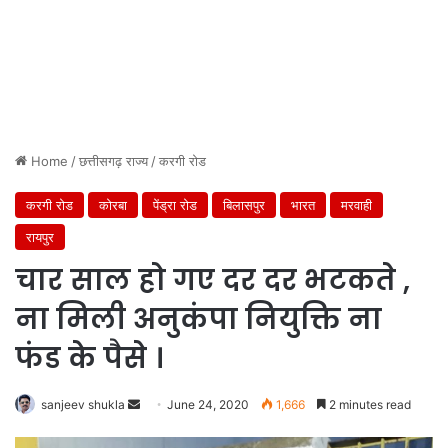
Home
/
छत्तीसगढ़ राज्य
/
करगी रोड
करगी रोड
कोरबा
पेंड्रा रोड
बिलासपुर
भारत
मरवाही
रायपुर
चार साल हो गए दर दर भटकते ,
ना मिली अनुकंपा नियुक्ति ना
फंड के पैसे ।
Send
sanjeev shukla
June 24, 2020
1,666
2 minutes read
an