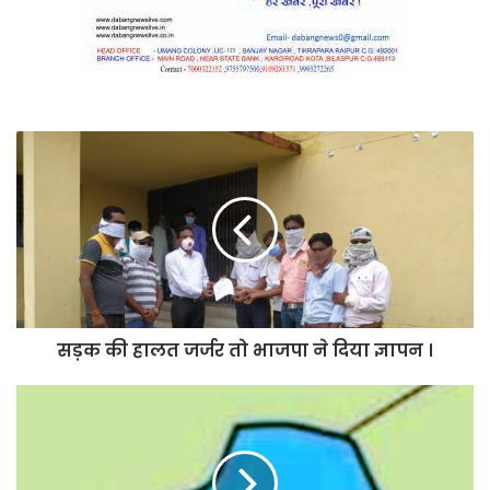
सड़क
की
हालत
जर्जर
तो
भाजपा
ने
दिया
ज्ञापन
सड़क की हालत जर्जर तो भाजपा ने दिया ज्ञापन ।
।
मरवाही
उपचुनाव
में
होगा
घमासान