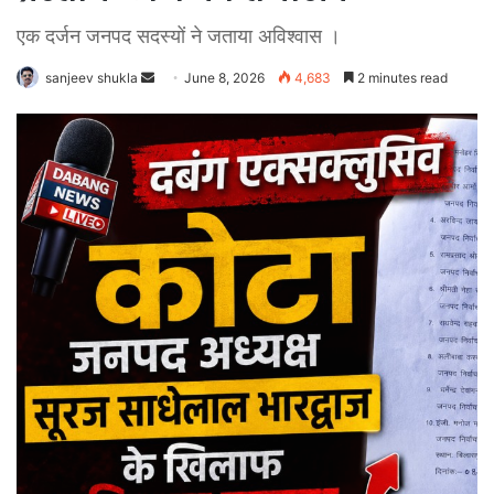
एक दर्जन जनपद सदस्यों ने जताया अविश्वास ।
Send
sanjeev shukla
June 8, 2026
4,683
2 minutes read
an
email