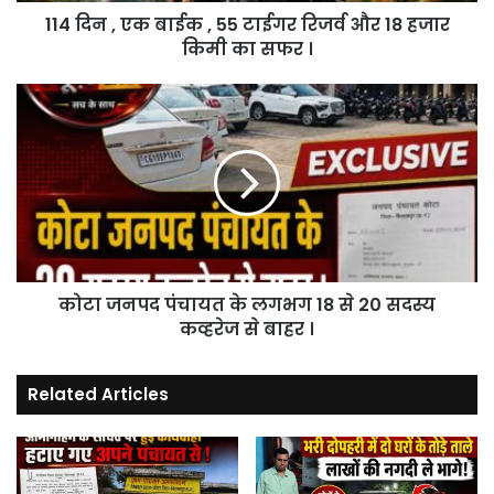
114 दिन , एक बाईक , 55 टाईगर रिजर्व और 18 हजार
और
18
किमी का सफर ।
हजार
किमी
कोटा
का
जनपद
सफर
पंचायत
।
के
लगभग
18
से
20
सदस्य
कोटा जनपद पंचायत के लगभग 18 से 20 सदस्य
कव्हरेज
से
कव्हरेज से बाहर ।
बाहर
।
Related Articles