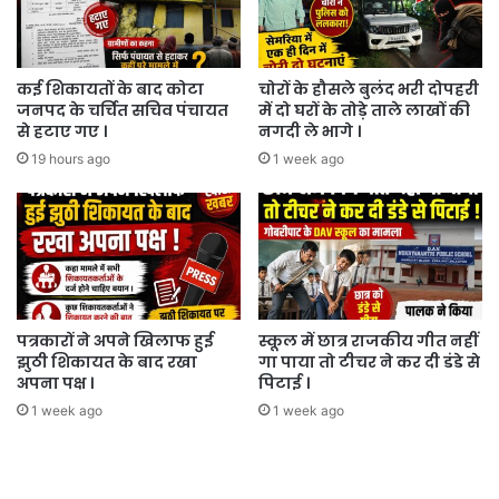
कई शिकायतों के बाद कोटा
चोरों के हौसले बुलंद भरी दोपहरी
जनपद के चर्चित सचिव पंचायत
में दो घरों के तोड़े ताले लाखों की
से हटाए गए ।
नगदी ले भागे ।
19 hours ago
1 week ago
पत्रकारों ने अपने खिलाफ हुई
स्कूल में छात्र राजकीय गीत नहीं
झुठी शिकायत के बाद रखा
गा पाया तो टीचर ने कर दी डंडे से
अपना पक्ष ।
पिटाई ।
1 week ago
1 week ago