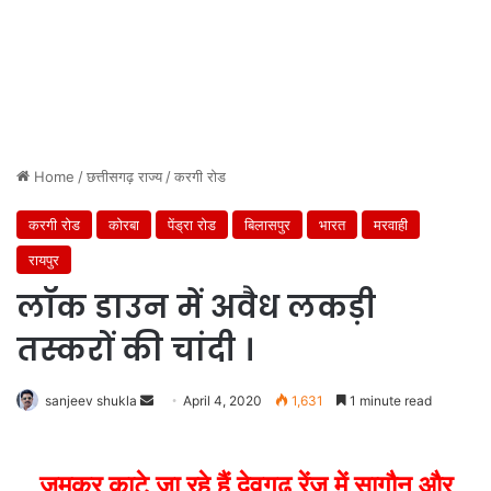
Home
/
छत्तीसगढ़ राज्य
/
करगी रोड
करगी रोड
कोरबा
पेंड्रा रोड
बिलासपुर
भारत
मरवाही
रायपुर
लॉक डाउन में अवैध लकड़ी
तस्करों की चांदी ।
Send
sanjeev shukla
April 4, 2020
1,631
1 minute read
an
email
जमकर काटे जा रहे हैं देवगढ़ रेंज में सागौन और