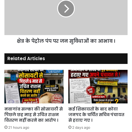
पंप
पर
जन
सुविधाओं
का
आभाव
क्षेत्र के पेट्रोल पंप पर जन सुविधाओं का आभाव ।
।
Related Articles
नवागांव सल्का की सोसायटी से
कई शिकायतों के बाद कोटा
पिछले छह माह से उचित राशन
जनपद के चर्चित सचिव पंचायत
वितरण नहीं करने का आरोप ।
से हटाए गए ।
21 hours ago
2 days ago