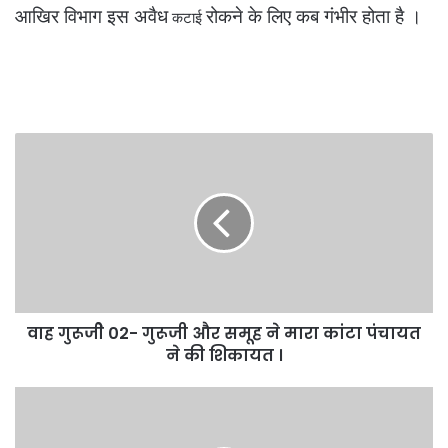
आखिर विभाग इस अवैध
रोकने के लिए कब गंभीर होता है ।
कटाई
वाह
गुरूजीे
02-
गुरूजी
और
समूह
ने
मारा
कांटा
वाह गुरूजीे 02- गुरूजी और समूह ने मारा कांटा पंचायत
पंचायत
ने
ने की शिकायत ।
की
शिकायत
क्षेत्र
।
के
पेट्रोल