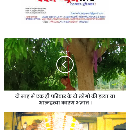
दो
माह
में
एक
ही
परिवार
के
दो
लोगों
दो माह में एक ही परिवार के दो लोगों की हत्या या
की
हत्या
आत्महत्या कारण अज्ञात ।
या
आत्महत्या
सिद्धबाबा
कारण
में
अज्ञात
इस