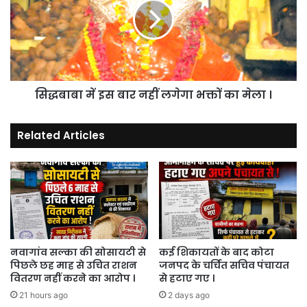
।
बार
नहीं
लगेगा
भक्तों
का
मेला
सिद्धबाबा में इस बार नहीं लगेगा भक्तों का मेला ।
।
Related Articles
नवागांव सल्का की सोसायटी से
कई शिकायतों के बाद कोटा
पिछले छह माह से उचित राशन
जनपद के चर्चित सचिव पंचायत
वितरण नहीं करने का आरोप ।
से हटाए गए ।
21 hours ago
2 days ago