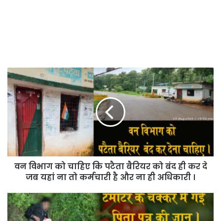
वन
विभाग
को
चाहिए
कि
पटैता
बैरियर
को
बंद
वन विभाग को चाहिए कि पटैता बैरियर को बंद ही कर दे
ही
कर
जब यहां ना तो कर्मचारी है और ना ही अधिकारी ।
दे
जब
टमाटर
यहां
चुराने
ना
के