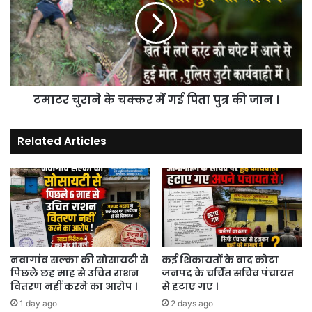
तो
चक्कर
कर्मचारी
में
है
गई
और
पिता
ना
पुत्र
ही
की
अधिकारी
टमाटर चुराने के चक्कर में गई पिता पुत्र की जान ।
जान
।
।
Related Articles
नवागांव सल्का की सोसायटी से
कई शिकायतों के बाद कोटा
पिछले छह माह से उचित राशन
जनपद के चर्चित सचिव पंचायत
वितरण नहीं करने का आरोप ।
से हटाए गए ।
1 day ago
2 days ago