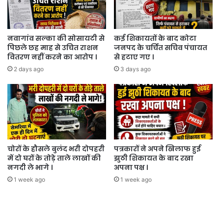
नवागांव सल्का की सोसायटी से
कई शिकायतों के बाद कोटा
पिछले छह माह से उचित राशन
जनपद के चर्चित सचिव पंचायत
वितरण नहीं करने का आरोप ।
से हटाए गए ।
2 days ago
3 days ago
चोरों के हौसले बुलंद भरी दोपहरी
पत्रकारों ने अपने खिलाफ हुई
में दो घरों के तोड़े ताले लाखों की
झुठी शिकायत के बाद रखा
नगदी ले भागे ।
अपना पक्ष ।
1 week ago
1 week ago