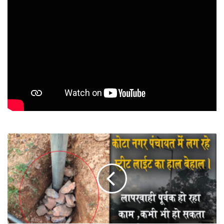
कोटा
में
लग
रहे
स्ट्रीट
लाईट
में
लापरवाही
,,कभी