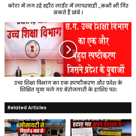
कोटा में लग रहे स्ट्रीट लाईट में लापरवाही ,,कभी भी गिर
भी
गिर
सकते हैं खंबे ।
सकते
हैं
उच्च
खंबे
शिक्षा
।
विभाग
का
एक
स्पष्टीकरण
और
प्रदेश
के
उच्च शिक्षा विभाग का एक स्पष्टीकरण और प्रदेश के
शिक्षित
युवा
शिक्षित युवा चले गए बेरोजगारी के हाशिए पर।
चले
गए
Related Articles
बेरोजगारी
के
हाशिए
पर।