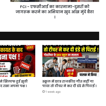
करने
FCI - एफसीआई का कारनामा-दुसरों को
का
अभियान
जागरूक करने का अभियान खुद आंख मुंदे बैठा
खुद
।
आंख
मुंदे
बैठा
।
पने खिलाफ हुई झुठी
स्कूल में छात्र राजकीय गीत नहीं गा
 रखा अपना पक्ष ।
पाया तो टीचर ने कर दी डंडे से पिटाई ।
1 week ago