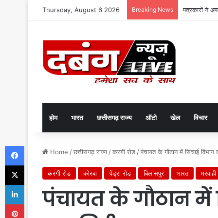
Thursday, August 6 2026
Breaking News
पत्रकारों ने अ
होम
भारत
छत्तीसगढ़ राज्य
ऑटो
खेल
विचार
Facebook
Home
/
छत्तीसगढ़ राज्य
/
करगी रोड
/
पंचायत के गौठान में सिंचाई विभाग
X
करगी रोड
कोरबा
पेंड्रा रोड
बिलासपुर
भारत
मरवाही
LinkedIn
पंचायत के गौठान में
Pinterest