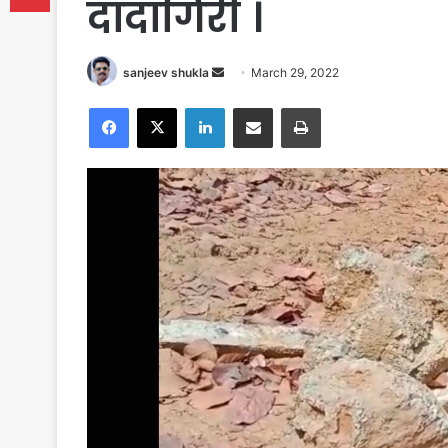
दादागिरी ।
Send
sanjeev shukla
March 29, 2022
an
Facebook
X
LinkedIn
Share via Email
Print
email