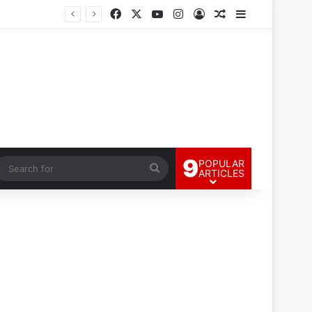
Facebook
X
YouTube
Instagram
Log In
Random Article
Sidebar
9
POPULAR
andom Article
Search
ARTICLES
for