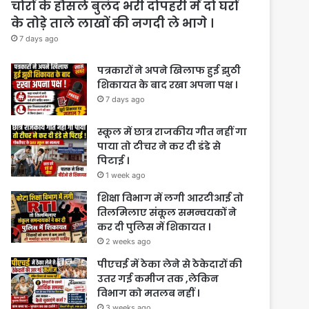
चोरों के हौसले बुलंद भरी दोपहरी में दो घरों
के तोड़े ताले लाखों की नगदी ले भागे ।
7 days ago
पत्रकारों ने अपने खिलाफ हुई झुठी
शिकायत के बाद रखा अपना पक्ष ।
7 days ago
स्कूल में छात्र राजकीय गीत नहीं गा
पाया तो टीचर ने कर दी डंडे से
पिटाई ।
1 week ago
शिक्षा विभाग में लगी आरटीआई तो
तिलमिलाए संकूल समन्वयकों ने
कर दी पुलिस में शिकायत ।
2 weeks ago
पीएचई में ठेका लेने से ठेकेदारों की
उतर गई कमीज तक ,लेकिन
विभाग को मतलब नहीं ।
3 weeks ago