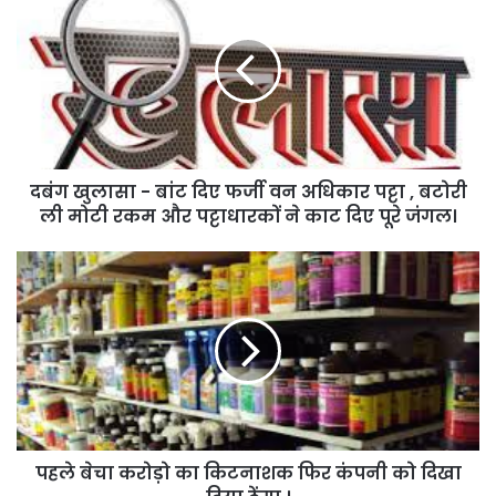
खुलासा
-
बांट
दिए
फर्जी
वन
अधिकार
पट्टा
दबंग खुलासा - बांट दिए फर्जी वन अधिकार पट्टा , बटोरी
,
बटोरी
ली मोटी रकम और पट्टाधारकों ने काट दिए पूरे जंगल।
ली
मोटी
पहले
रकम
बेचा
और
करोड़ो
पट्टाधारकों
का
ने
किटनाशक
काट
फिर
दिए
कंपनी
पूरे
को
जंगल।
दिखा
पहले बेचा करोड़ो का किटनाशक फिर कंपनी को दिखा
दिया
ठेंगा