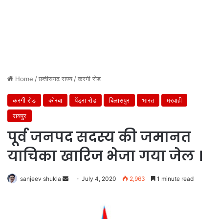
Home
/
छत्तीसगढ़ राज्य
/
करगी रोड
करगी रोड
कोरबा
पेंड्रा रोड
बिलासपुर
भारत
मरवाही
रायपुर
पूर्व जनपद सदस्य की जमानत
याचिका खारिज भेजा गया जेल ।
Send
sanjeev shukla
July 4, 2020
2,963
1 minute read
an
email