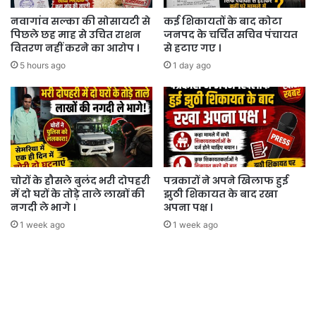
नवागांव सल्का की सोसायटी से
कई शिकायतों के बाद कोटा
पिछले छह माह से उचित राशन
जनपद के चर्चित सचिव पंचायत
वितरण नहीं करने का आरोप ।
से हटाए गए ।
5 hours ago
1 day ago
चोरों के हौसले बुलंद भरी दोपहरी
पत्रकारों ने अपने खिलाफ हुई
में दो घरों के तोड़े ताले लाखों की
झुठी शिकायत के बाद रखा
नगदी ले भागे ।
अपना पक्ष ।
1 week ago
1 week ago