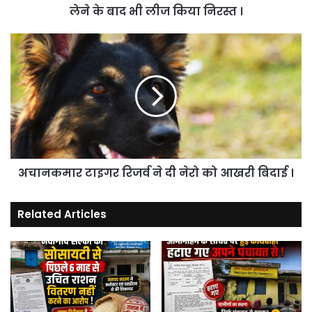
बाद
लेने के बाद भी लीज किया निरस्त ।
भी
लीज
अचानकमार
किया
टाइगर
निरस्त
रिजर्व
।
ने
दी
नेरो
को
आखरी
बिदाई
अचानकमार टाइगर रिजर्व ने दी नेरो को आखरी बिदाई ।
।
Related Articles