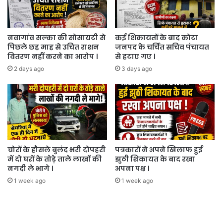
नवागांव सल्का की सोसायटी से
कई शिकायतों के बाद कोटा
पिछले छह माह से उचित राशन
जनपद के चर्चित सचिव पंचायत
वितरण नहीं करने का आरोप ।
से हटाए गए ।
2 days ago
3 days ago
चोरों के हौसले बुलंद भरी दोपहरी
पत्रकारों ने अपने खिलाफ हुई
में दो घरों के तोड़े ताले लाखों की
झुठी शिकायत के बाद रखा
नगदी ले भागे ।
अपना पक्ष ।
1 week ago
1 week ago