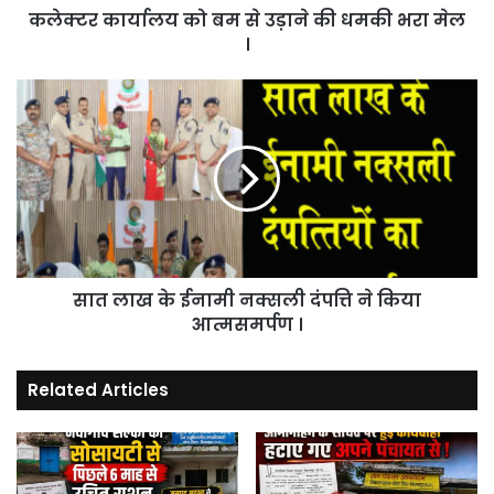
कलेक्टर कार्यालय को बम से उड़ाने की धमकी भरा मेल
मेल
।
।
सात
लाख
के
ईनामी
नक्सली
दंपत्ति
ने
किया
आत्मसमर्पण
सात लाख के ईनामी नक्सली दंपत्ति ने किया
।
आत्मसमर्पण ।
Related Articles