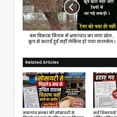
में
भ्रष्टाचार
का
नया
खेल
,
वन विकास निगम में भ्रष्टाचार का नया खेल ,
कूप
से
कूप से कटाई हुई नहीं लेकिन हो गया घालमेल ।
कटाई
हुई
नहीं
Related Articles
लेकिन
हो
गया
घालमेल
।
नवागांव सल्का की सोसायटी से
कई शिकायतों 