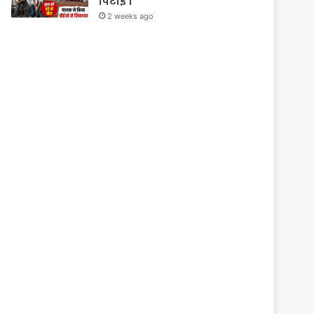
पिटाई ।
2 weeks ago