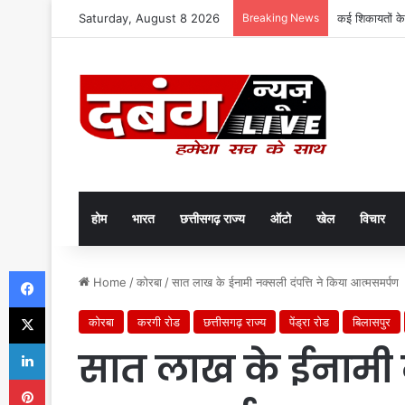
Saturday, August 8 2026
Breaking News
कई शिकायतों के
होम
भारत
छत्तीसगढ़ राज्य
ऑटो
खेल
विचार
Facebook
Home
/
कोरबा
/
सात लाख के ईनामी नक्सली दंपत्ति ने किया आत्मसमर्पण
X
कोरबा
करगी रोड
छत्तीसगढ़ राज्य
पेंड्रा रोड
बिलासपुर
LinkedIn
सात लाख के ईनामी न
Pinterest