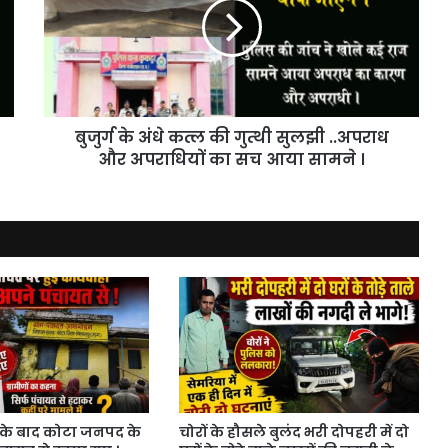
कत्ल
की
गुत्थी
सुलझी
..अपराध
और
बुजुर्ग के अंधे कत्ल की गुत्थी सुलझी ..अपराध
अपराधियों
का
और अपराधियों का सच आया सामने ।
सच
आया
सामने
।
के बाद कोटा जनपद के
चोरों के हौसले बुलंद भरी दोपहरी में दो