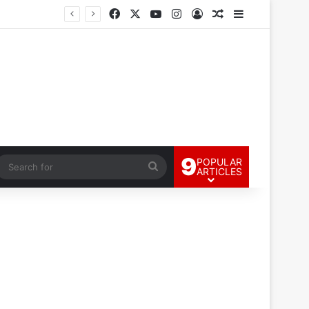
Facebook
X
YouTube
Instagram
Log In
Random Article
Sidebar
9
POPULAR
andom Article
Search
ARTICLES
for