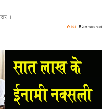
 असर ।
804
2 minutes read