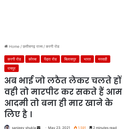
Home
/
छत्तीसगढ़ राज्य
/
करगी रोड
करगी रोड
कोरबा
पेंड्रा रोड
बिलासपुर
भारत
मरवाही
रायपुर
अब भाई जो लठैत लेकर चलते हों
वही तो मारपीट कर सकते हैं आम
आदमी तो बना ही मार खाने के
लिए है ।
Send
sanjeev shukla
May 23, 2021
1,591
2 minutes read