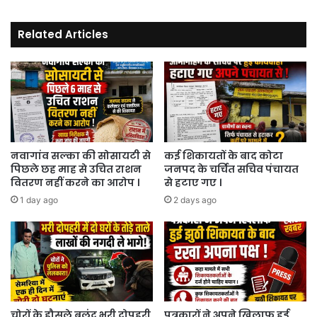
गया
लॉक
Related Articles
डाउन
।
नवागांव सल्का की सोसायटी से
कई शिकायतों के बाद कोटा
पिछले छह माह से उचित राशन
जनपद के चर्चित सचिव पंचायत
वितरण नहीं करने का आरोप ।
से हटाए गए ।
1 day ago
2 days ago
चोरों के हौसले बुलंद भरी दोपहरी
पत्रकारों ने अपने खिलाफ हुई