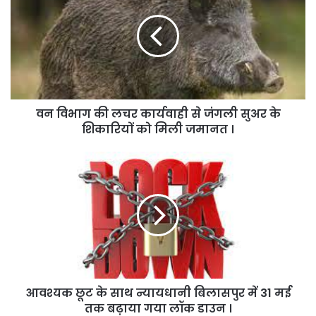
की
लचर
कार्यवाही
से
जंगली
सुअर
के
वन विभाग की लचर कार्यवाही से जंगली सुअर के
शिकारियों
को
शिकारियों को मिली जमानत ।
मिली
जमानत
आवश्यक
।
छूट
के
साथ
न्यायधानी
बिलासपुर
में
31
मई
आवश्यक छूट के साथ न्यायधानी बिलासपुर में 31 मई
तक
बढ़ाया
तक बढ़ाया गया लॉक डाउन ।